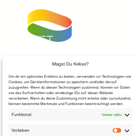
Unser Instagram Account
Facebook
Unser Youtube-Kanal
Magst Du Kekse?
Um dir ein optimales Erlebnis zu bieten, verwenden wir Technologien wie
Cookies, um Geräteinformationen zu speichern und/oder darauf
GASTRONOMIE
zuzugreifen. Wenn du diesen Technologien zustimmst, können wir Daten
wie das Surfverhalten oder eindeutige IDs auf dieser Website
MÖGLICHMACHER
verarbeiten. Wenn du deine Zustimmung nicht erteilst oder zurückziehst,
können bestimmte Merkmale und Funktionen beeinträchtigt werden.
ENTSTEHUNGSGESCHICHTE
JOBS
Funktional
Immer aktiv
NEWSLETTER
Vorlieben
Vorlie
KONTAKT