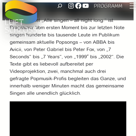
UNSER INSTAGRAM ACCOUNT
FACEBOOK
UNSER YOUTUBE-KANAL
SUCHEN
Zum
PROGRAMM
Inhalt
Der Untertitel „Alle singen – all night long.“ ist
springen
Programm: Vom ersten Moment bis zur letzten Note
singen hunderte bis tausende Leute im Publikum
gemeinsam aktuelle Popsongs – von ABBA bis
Avicii, von Peter Gabriel bis Peter Fox, von „7
Seconds“ bis „7 Years“, von „1999″ bis „2002“. Die
Texte gibt es liebevoll aufbereitet per
Videoprojektion, zwei, manchmal auch drei
gefragte Popmusik-Profis begleiten das Ganze, und
innerhalb weniger Minuten macht das gemeinsame
Singen alle unendlich glücklich.