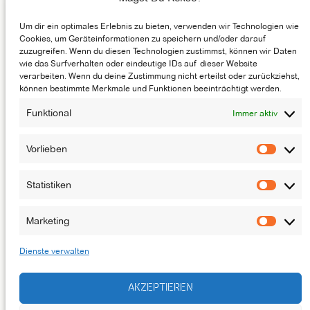
Um dir ein optimales Erlebnis zu bieten, verwenden wir Technologien wie
GASTRONOMIE
Cookies, um Geräteinformationen zu speichern und/oder darauf
zuzugreifen. Wenn du diesen Technologien zustimmst, können wir Daten
MÖGLICHMACHER
wie das Surfverhalten oder eindeutige IDs auf dieser Website
verarbeiten. Wenn du deine Zustimmung nicht erteilst oder zurückziehst,
ENTSTEHUNGSGESCHICHTE
können bestimmte Merkmale und Funktionen beeinträchtigt werden.
JOBS
Funktional
Immer aktiv
NEWSLETTER
KONTAKT
Vorlieben
Vorlie
Statistiken
Statis
DAS LUFTSCHLOSS IST EINE BÜHNE DES
ATZE MUSIKTHEATERS
Marketing
Marke
Dienste verwalten
AKZEPTIEREN