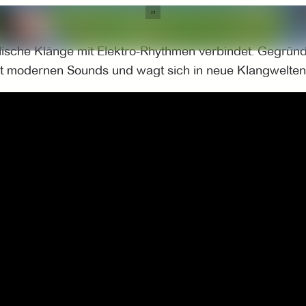
tolische Klänge mit Elektro-Rhythmen verbindet. Gegrün
mit modernen Sounds und wagt sich in neue Klangwelten