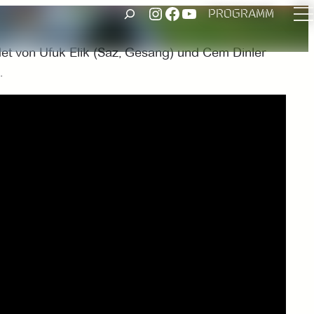
UNSER INSTAGRAM ACCOUNT
FACEBOOK
UNSER YOUTUBE-KANAL
SUCHEN
PROGRAMM
det von Ufuk Elik (Saz, Gesang) und Cem Dinler
.