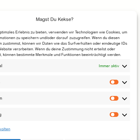
Magst Du Kekse?
optimales Erlebnis zu bieten, verwenden wir Technologien wie Cookies, um
mationen zu speichern und/oder darauf zuzugreifen. Wenn du diesen
n zustimmst, können wir Daten wie das Surfverhalten oder eindeutige IDs
Website verarbeiten. Wenn du deine Zustimmung nicht erteilst oder
t, können bestimmte Merkmale und Funktionen beeinträchtigt werden.
al
Immer aktiv
n
Vorliebe
en
Statistik
g
Marketi
walten