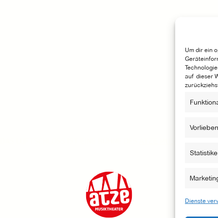
Um dir ein 
Geräteinfor
Technologie
auf dieser 
zurückziehs
Funktion
Vorliebe
DAS LUFTSCHLOSS IST EINE BÜHNE DES
ATZE MUSIKTHEATERS
Statistik
Marketin
Dienste ver