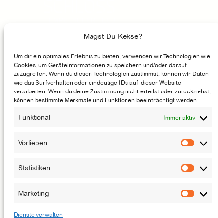
Unser Instagram Account
Facebook
Unser Youtube-Kanal
Magst Du Kekse?
Um dir ein optimales Erlebnis zu bieten, verwenden wir Technologien wie
GASTRONOMIE
Cookies, um Geräteinformationen zu speichern und/oder darauf
zuzugreifen. Wenn du diesen Technologien zustimmst, können wir Daten
MÖGLICHMACHER
wie das Surfverhalten oder eindeutige IDs auf dieser Website
verarbeiten. Wenn du deine Zustimmung nicht erteilst oder zurückziehst,
ENTSTEHUNGSGESCHICHTE
können bestimmte Merkmale und Funktionen beeinträchtigt werden.
JOBS
Funktional
Immer aktiv
NEWSLETTER
KONTAKT
Vorlieben
Vorlie
Statistiken
Statis
DAS LUFTSCHLOSS IST EINE BÜHNE DES
ATZE MUSIKTHEATERS
Marketing
Marke
Dienste verwalten