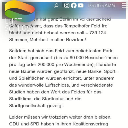
UNSER INSTAGRAM ACCOUNT
FACEBOOK
UNSER YOUTUBE-KANAL
SUCHEN
Zum
PROGRAMM
Inhalt
Vor 11 Jahren hat ganz Berlin im Volksentscheid
springen
dafür gestimmt, dass das Tempelhofer Feld frei
bleibt und nicht bebaut werden soll – 739.124
Stimmen, Mehrheit in allen Bezirken!
Seitdem hat sich das Feld zum beliebtesten Park
der Stadt gemausert (bis zu 80.000 Besucher’innen
pro Tag oder 200.000 pro Wochenende), Hunderte
neue Bäume wurden gepflanzt, neue Bänke, Sport-
und Spielflächen wurden errichtet, unter anderem
das wundervolle Luftschloss, und verschiedenste
Studien haben den Wert des Feldes für das
Stadtklima, die Stadtnatur und die
Stadtgesellschaft gezeigt.
Leider müssen wir trotzdem weiter dran bleiben.
CDU und SPD haben in ihren Koalitionsvertrag