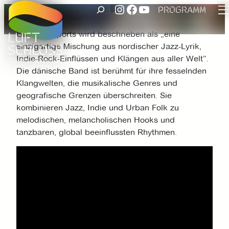
UNSER INSTAGRAM ACCOUNT
FACEBOOK
UNSER YOUTUBE-KANAL
SUCHEN
Zum
PROGRAMM
Inhalt
Girls in Airports wird beschrieben als „eine
springen
einzigartige Mischung aus nordischer Jazz-Lyrik,
Indie-Rock-Einflüssen und Klängen aus aller Welt“.
Die dänische Band ist berühmt für ihre fesselnden
Klangwelten, die musikalische Genres und
geografische Grenzen überschreiten. Sie
kombinieren Jazz, Indie und Urban Folk zu
melodischen, melancholischen Hooks und
tanzbaren, global beeinflussten Rhythmen.