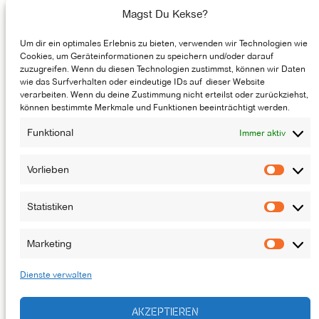
Unser Instagram Account
Facebook
Unser Youtube-Kanal
Magst Du Kekse?
Um dir ein optimales Erlebnis zu bieten, verwenden wir Technologien wie
GASTRONOMIE
Cookies, um Geräteinformationen zu speichern und/oder darauf
zuzugreifen. Wenn du diesen Technologien zustimmst, können wir Daten
MÖGLICHMACHER
wie das Surfverhalten oder eindeutige IDs auf dieser Website
verarbeiten. Wenn du deine Zustimmung nicht erteilst oder zurückziehst,
ENTSTEHUNGSGESCHICHTE
können bestimmte Merkmale und Funktionen beeinträchtigt werden.
JOBS
Funktional
Immer aktiv
NEWSLETTER
KONTAKT
Vorlieben
Vorlie
Statistiken
Statis
DAS LUFTSCHLOSS IST EINE BÜHNE DES
ATZE MUSIKTHEATERS
Marketing
Marke
Dienste verwalten
AKZEPTIEREN