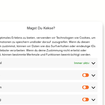
Magst Du Kekse?
optimales Erlebnis zu bieten, verwenden wir Technologien wie Cookies, um
mationen zu speichern und/oder darauf zuzugreifen. Wenn du diesen
n zustimmst, können wir Daten wie das Surfverhalten oder eindeutige IDs
Website verarbeiten. Wenn du deine Zustimmung nicht erteilst oder
t, können bestimmte Merkmale und Funktionen beeinträchtigt werden.
al
Immer aktiv
n
Vorliebe
en
Statistik
g
Marketi