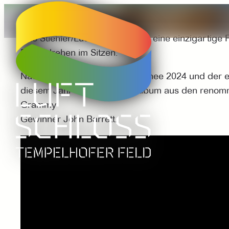
Duo Stiehler/Lucaciu stehen für eine einzigartig
Durchdrehen im Sitzen.
Nach einer ausverkauften Tournee 2024 und der e
diesem Jahr ihr neues Live Album aus den renom
Grammy
Gewinner John Barrett.