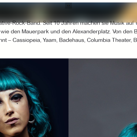
ernative-Rock-Band. Seit 10 Jahren machen sie Musik au
rte wie den Mauerpark und den Alexanderplatz. Von den 
hnt – Cassiopeia, Yaam, Badehaus, Columbia Theater, B