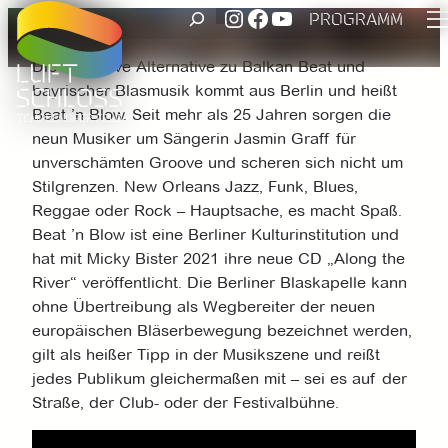
UNSER INSTAGRAM ACCOUNT
FACEBOOK
UNSER YOUTUBE-KANAL
SUCHEN
Zum
PROGRAMM
Inhalt
Die attraktive Alternative zu Balkan Beat und
springen
bayrischer Blasmusik kommt aus Berlin und heißt
Beat ’n Blow. Seit mehr als 25 Jahren sorgen die
neun Musiker um Sängerin Jasmin Graff für
unverschämten Groove und scheren sich nicht um
Stilgrenzen. New Orleans Jazz, Funk, Blues,
Reggae oder Rock – Hauptsache, es macht Spaß.
Beat ’n Blow ist eine Berliner Kulturinstitution und
hat mit Micky Bister 2021 ihre neue CD „Along the
River“ veröffentlicht. Die Berliner Blaskapelle kann
ohne Übertreibung als Wegbereiter der neuen
europäischen Bläserbewegung bezeichnet werden,
gilt als heißer Tipp in der Musikszene und reißt
jedes Publikum gleichermaßen mit – sei es auf der
Straße, der Club- oder der Festivalbühne.