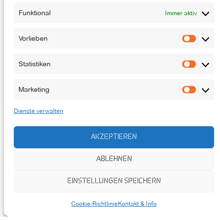
JOBS
Funktional
Immer aktiv
NEWSLETTER
KONTAKT
Vorlieben
Vorlie
Statistiken
Statis
DAS LUFTSCHLOSS IST EINE BÜHNE DES
ATZE MUSIKTHEATERS
Marketing
Marke
Dienste verwalten
AKZEPTIEREN
ABLEHNEN
EINSTELLUNGEN SPEICHERN
Cookie-Richtlinie
Kontakt & Info